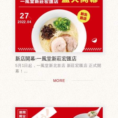
27
2022.04
新店開幕‧一風堂新莊宏匯店
5月1日起，一風堂新北首店 新莊宏匯店 正式開
幕！
一風堂新莊宏匯店位於宏匯廣場7樓
MORE
除了有舒適的座位、美味的餐點外，
一風堂還特別為了新北首店推出獨家甜點‧飲
品！
開幕初...