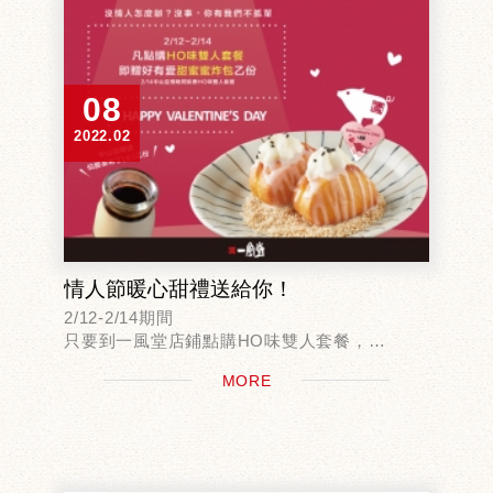
08
2022.02
情人節暖心甜禮送給你！
2/12-2/14期間
只要到一風堂店鋪點購HO味雙人套餐，
即贈好有愛甜蜜蜜炸包乙份！
MORE
＊中山店贈送伯爵茶布丁（小）乙份！