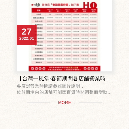
27
2022.01
【台灣一風堂‧春節期間各店舖營業時間一覽表】
各店舖營業時間請參照圖片說明，
位於商場內的店舖可能因百貨時間調整而變動，
若有此情況時則以百貨發布時間為準。
MORE
台灣一風堂預祝大家新年快樂！！