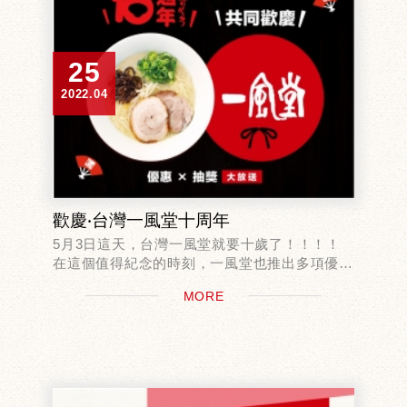
25
2022.04
歡慶‧台灣一風堂十周年
5月3日這天，台灣一風堂就要十歲了！！！！
在這個值得紀念的時刻，一風堂也推出多項優惠
好禮，
MORE
希望與每一位和我們共同走向十周年的粉絲分
享！