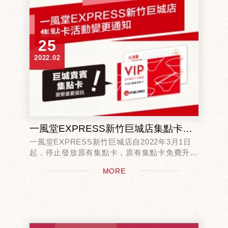
25
2022.02
一風堂EXPRESS新竹巨城店集點卡活動變更通知
一風堂EXPRESS新竹巨城店自2022年3月1日
起，停止發放原有集點卡，原有集點卡免費升級
大盛活動取消，
MORE
既有集點卡兌換品項更換如下：
3點兌換 芝麻風花椰菜 乙份
6點兌...