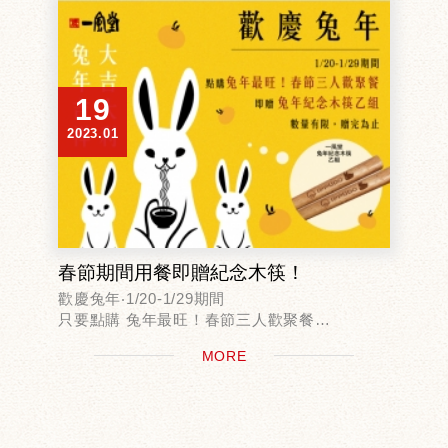
19
2023.01
春節期間用餐即贈紀念木筷！
歡慶兔年‧1/20-1/29期間
只要點購 兔年最旺！春節三人歡聚餐
即贈兔年紀念木筷乙組
MORE
數量有限，贈完為止
＊中山店/桃園高鐵店/台中高鐵店/台南高鐵店為
消費滿1,...