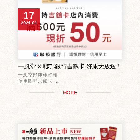
17
2024.01
一風堂 X 聯邦銀行吉鶴卡 好康大放送！
一風堂好康報你知
使用聯邦吉鶴卡
消費滿600現折50元 可累加！
MORE
活動期間:113/1/1-113/7/31
全台一風堂店鋪皆可使用！