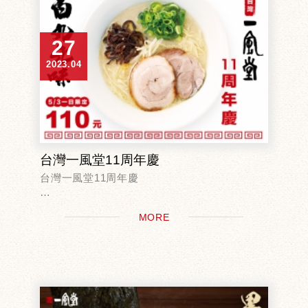
27
2023.04
台灣一風堂11周年慶
台灣一風堂11周年慶
5月3日是台灣一風堂的生日
MORE
好康活動現在就筆記起來！