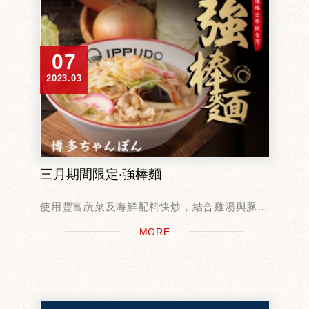
07
2023.03
三月期間限定‧強棒麵
使用豐富蔬菜及海鮮配料快炒，結合雞湯與豚骨
湯混合湯頭，
MORE
搭配稍粗的中華麵條，風味鮮甜、口感豐富，飽
足感十足！
販售期間：2023/03/01-03/31
販售店鋪：全...