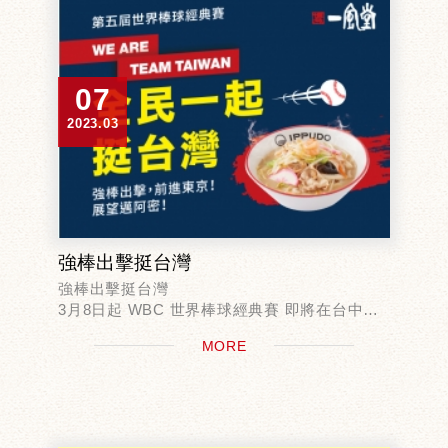
07
2023.03
強棒出擊挺台灣
強棒出擊挺台灣
3月8日起 WBC 世界棒球經典賽 即將在台中洲
際棒球場開打，一風堂與你一同挺台灣
MORE
除了三月限定強棒麵以外，還有很多好康一次報
給你知