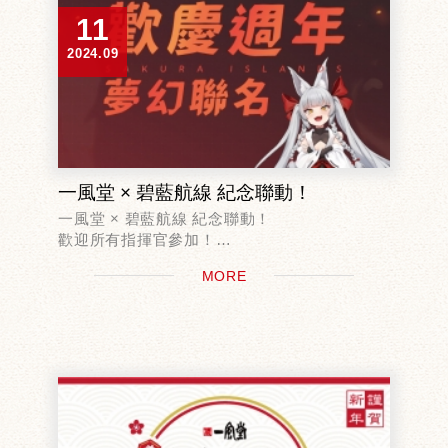
11
2024.09
一風堂 × 碧藍航線 紀念聯動！
一風堂 × 碧藍航線 紀念聯動！
歡迎所有指揮官參加！
MORE
聯名活動一：指揮官專屬套餐＆獨享好禮！
9/16-10/14期間
至全台一風堂分店 點購指揮官專屬套餐
即贈虛...