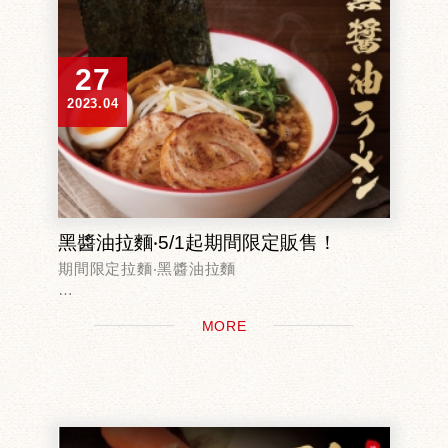
27
2023.04
黑醬油拉麵‧5/1起期間限定販售！
期間限定拉麵‧黑醬油拉麵
5月1日起期間限定‧店鋪限定販售！
MORE
選用雞清湯及醬油製作，並加入清甜的洋蔥丁，
湯頭甘醇順口
搭配口感Q彈的中粗麵，
再結合筍乾、炙燒叉燒、...