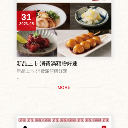
31
2023.05
新品上市‧消費滿額贈好運
新品上市‧消費滿額贈好運
6/1起，到指定一風堂店鋪消費滿$888
MORE
即可獲得好運刮刮卡1張
人人有獎！
最大獎 拉麵護照一年份
（可一年內免費吃50碗經典款拉麵！）
...