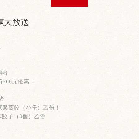
優惠大放送
送
體者
折
300
元優惠 ！
者
家製煎餃（小份）乙份！
炸餃子（
3
個）乙份