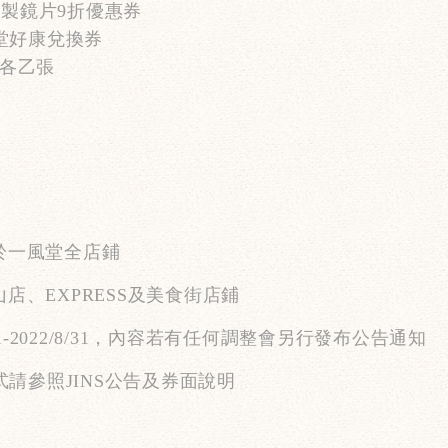
日製鏡片
9
折優惠券
堂好康兌換券
各乙張
於一風堂全店鋪
山店、
EXPRESS
及美食街店鋪
1-2022/8/31
，內容若有任何調整會另行發布公告通知
式請參照
JINS
公告及券面說明