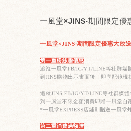
一風堂×JINS‧期間限定
一風堂
×
JINS‧
期間限定優惠大放
第一重粉絲贈優惠
追蹤一風堂
FB/IG/YT/LINE
等社群媒
到
JINS
購物出示畫面後，即享配鏡現
追蹤
JINS FB/IG/YT/LINE
等社群媒體
到一風堂不限金額消費即贈一風堂自
*
一風堂
EXPRESS
店鋪則贈送一風堂
第二重消費滿額贈