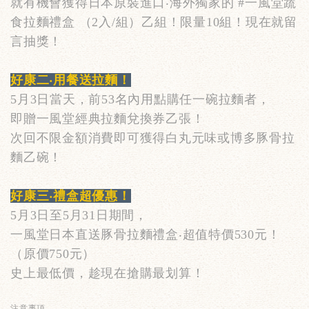
就有機會獲得日本原裝進口‧海外獨家的 #一風堂蔬
食拉麵禮盒 （2入/組）乙組！限量10組！現在就留
言抽獎！
好康二‧用餐送拉麵！
5
月
3
日當天，前
53
名內用點購任一碗拉麵者，
即贈一風堂經典拉麵兌換券乙張！
次回不限金額消費即可獲得白丸元味或博多豚骨拉
麵乙碗！
好康三‧禮盒超優惠！
5
月
3
日至
5
月
31
日期間，
一風堂日本直送豚骨拉麵禮盒‧超值特價
530
元！
（原價
750
元）
史上最低價，趁現在搶購最划算！
注意事項