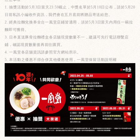
1.
抽獎活動於
5
月
3
日當天
23:59
截止，中獎名單於
5
月
10
日公布，請於
5
月
20
日前私訊小編收件資訊，我們會在五月底前將贈品寄送給您。
2.
經典拉麵兌換券全台一風堂店鋪皆適用，須於
5
月
3
日當天內用任一碗拉
麵即可獲得。
3.
日本直送豚骨拉麵禮盒各店舖現貨數量不一，建議可先行電話聯繫店
鋪，確認現貨數量後再前往購買。
4.
一風堂各店舖資訊請參照官方網站所示。
5. 本活動之優惠不得合併其他優惠使用，一風堂保留活動說明權