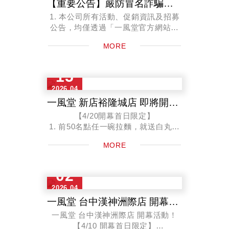
【重要公告】嚴防冒名詐騙，維護消費者個人資訊安全聲明
1. 本公司所有活動、促銷資訊及招募
公告，均僅透過「一風堂官方網站」
及「官方認證之社群媒體平台（如
MORE
Facebook官方粉絲專頁）」、「台灣
一風堂會員APP」發布。
2. 若活動涉...
15
2026.04
一風堂 新店裕隆城店 即將開幕！
【4/20開幕首日限定】
1. 前50名點任一碗拉麵，就送白丸元
味兌換券1張
MORE
2. 前3名再多送你一個獨家拉麵碗！
【4/20-4/22開幕首三日限定】一風堂
會員消費滿$88...
02
2026.04
一風堂 台中漢神洲際店 開幕活動！
一風堂 台中漢神洲際店 開幕活動！
【4/10 開幕首日限定】