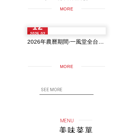
・前50位點購任一碗拉麵者贈送「白
MORE
丸元味兌換券」一張
・前3位點購任一碗拉麵者加碼贈「一
風堂獨家拉麵碗」1個！...
12
2026.02
2026年農曆期間‧一風堂全台店鋪營業時間一覽表
MORE
SEE MORE
MENU
美味菜單