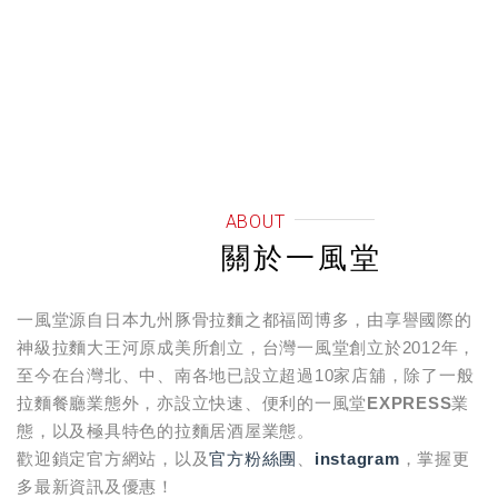
ABOUT
關於一風堂
一風堂源自日本九州豚骨拉麵之都福岡
博多
，由享譽國際的
神級拉麵大王
河原成美
所創立，台灣一風堂創立於2012年，
至今在台灣北、中、南各地已設立超過10家店舖，除了一般
拉麵餐廳業態外，亦設立快速、便利的
一風堂EXPRESS
業
態，以及極具特色的
拉麵居酒屋
業態。
歡迎鎖定官方網站，以及
官方粉絲團
、
instagram
，掌握更
多最新資訊及優惠！