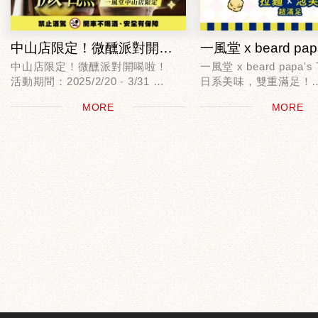
中山店限定！微醺派對開喝啦！
中山店限定！微醺派對開喝啦！
一風堂 x beard papa's 
活動期間：2025/2/20 - 3/31
日系美味，雙重滿足！
2025/02/03 - 2025/02/
MORE
MORE
中山店酒鬼們集合！解鎖最狂酒類
只要到指定店舖消費滿3
活動，讓這個春天微醺又開心～
即可免費獲得bear...