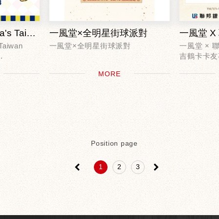
一風堂 x beard papa's Taiwan 日系美味，雙重滿足！
一風堂×全明星街球派對
Taiwan
一風堂×全明星街球派對
一風堂 ×
吉鶴卡卡友
28
歡慶新春 飆風聯名 羅斯陪你過新年
即日起至202
MORE
90元
2025.01.15-02.16期間限定
持聯邦吉鶴
飆風玫瑰帶你衝破防守！全台一風
每週一至週
堂 7 大優惠活動，籃球魂燃燒不
費滿$600
熄！...
在台...
Position page
＜
＞
1
2
3