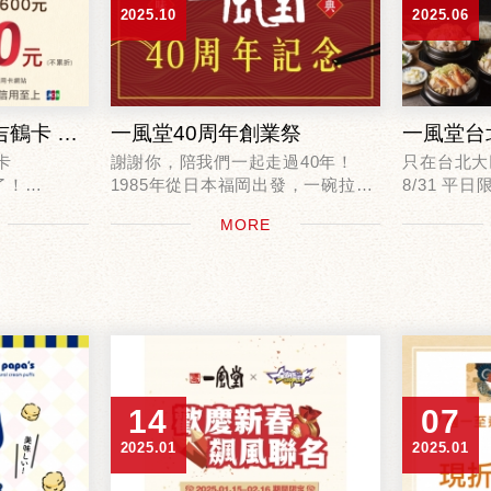
2025.10
2025.06
一風堂 X 聯邦銀行吉鶴卡 卡友專屬優惠！
一風堂40周年創業祭
卡
謝謝你，陪我們一起走過40年！
只在台北大巨
了！
1985年從日本福岡出發，一碗拉
8/31 平
麵、一份堅持，到今年的10月16
凡內用點購
MORE
日，我們一起迎來一風堂40週年。
「商業定食
風堂分店消
出示一風堂會
0
為了感謝大家這一路的支持與愛
就送你：
護，我們準備了...
香酥脆雞軟骨
14
07
2025.01
2025.01