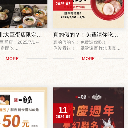
2025.03
一風堂台北大巨蛋店限定企劃｜會員專屬 定食享雙重好禮開跑啦！
真的假的？！免費請你吃！遠百竹北店限定優惠
蛋店，2025/7/1～
真的假的？！免費請你吃！
日限定開吃
你沒看錯！一風堂遠百竹北店真的
「鍋物拉麵定食」或
要請你吃！
MORE
MORE
」一份
3/31-4/4，出示畫面就送一風堂自
員 APP QRcode
家製煎餃(3個)！
免費加菜，讓你的拉麵更滿足！
兌換券...
4/17再加碼！...
11
2024.09