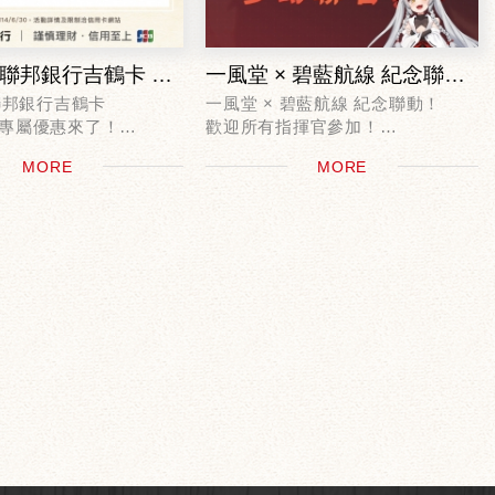
一風堂 X 聯邦銀行吉鶴卡 卡友專屬優惠！
一風堂 × 碧藍航線 紀念聯動！
 聯邦銀行吉鶴卡
一風堂 × 碧藍航線 紀念聯動！
專屬優惠來了！
歡迎所有指揮官參加！
5/06/30，
MORE
MORE
卡實體卡
聯名活動一：指揮官專屬套餐＆獨
五至全台一風堂分店消
享好禮！
，即可現折$50
9/16-10/14期間
至全台一風堂分店 點購指揮官專屬
套餐
即贈虛...