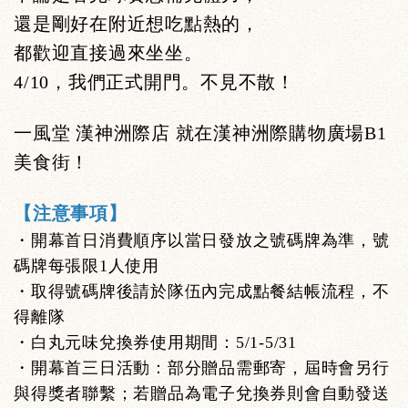
還是剛好在附近想吃點熱的，
都歡迎直接過來坐坐。
4/10，我們正式開門。不見不散！
一風堂 漢神洲際店 就在漢神洲際購物廣場B1
美食街！
【注意事項】
・開幕首日消費順序以當日發放之號碼牌為準，號
碼牌每張限1人使用
・取得號碼牌後請於隊伍內完成點餐結帳流程，不
得離隊
・白丸元味兌換券使用期間：5/1-5/31
・開幕首三日活動：部分贈品需郵寄，屆時會另行
與得獎者聯繫；若贈品為電子兌換券則會自動發送