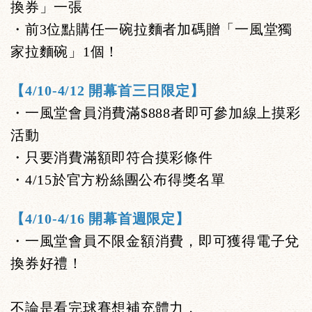
換券」一張
・前3位點購任一碗拉麵者加碼贈「一風堂獨
家拉麵碗」1個！
【4/10-4/12 開幕首三日限定】
・一風堂會員消費滿$888者即可參加線上摸彩
活動
・只要消費滿額即符合摸彩條件
・4/15於官方粉絲團公布得獎名單
【4/10-4/16 開幕首週限定】
・一風堂會員不限金額消費，即可獲得電子兌
換券好禮！
不論是看完球賽想補充體力，