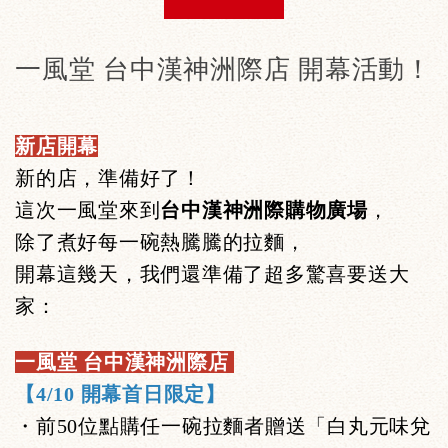
一風堂 台中漢神洲際店 開幕活動！
新店開幕
新的店，準備好了！
這次一風堂來到
台中漢神洲際購物廣場
，
除了煮好每一碗熱騰騰的拉麵，
開幕這幾天，我們還準備了超多驚喜要送大
家：
一風堂 台中漢神洲際店
【4/10 開幕首日限定】
・前50位點購任一碗拉麵者贈送「白丸元味兌