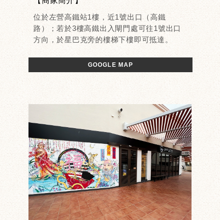
【商家簡介】
位於左營高鐵站1樓，近1號出口（高鐵
路）；若於3樓高鐵出入閘門處可往1號出口
方向，於星巴克旁的樓梯下樓即可抵達。
GOOGLE MAP