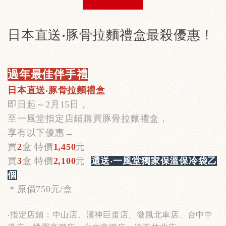
日本直送‧豚骨拉麵禮盒最殺優惠！
過年最佳伴手禮
日本直送‧豚骨拉麵禮盒
即日起～2月15日，
至一風堂指定店鋪購買豚骨拉麵禮盒，
享有以下優惠→
買
2
盒 特價
1,450
元
買
3
盒 特價
2,100
元
還
送‧一風堂獨家保溫保冷袋乙
個
＊原價750元/盒
‧指定店鋪：中山店、漢神巨蛋店、微風北車店、台中中